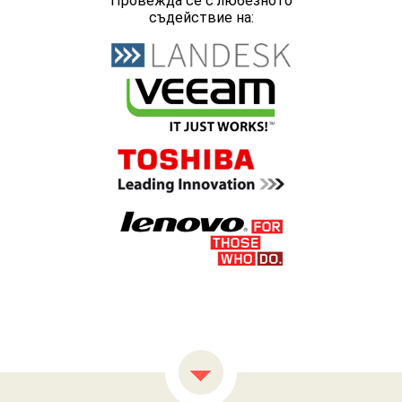
Провежда се с любезното
съдействие на: